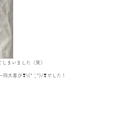
てしまいました（笑）
❣\(* ¨̮ *)/❣でした！