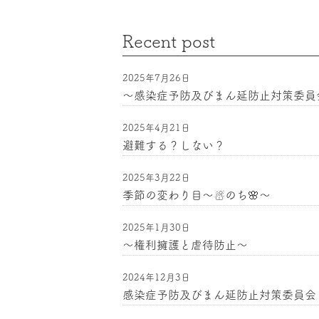
の
Recent post
ペ
2025年7月26日
〜感染症予防及びまん延防止対策委員
ー
2025年4月21日
避難する？しない？
ジ
2025年3月22日
季節の変わり目〜☃のち🌸〜
送
2025年1月30日
り
〜権利擁護と虐待防止〜
2024年12月3日
感染症予防及びまん延防止対策委員会