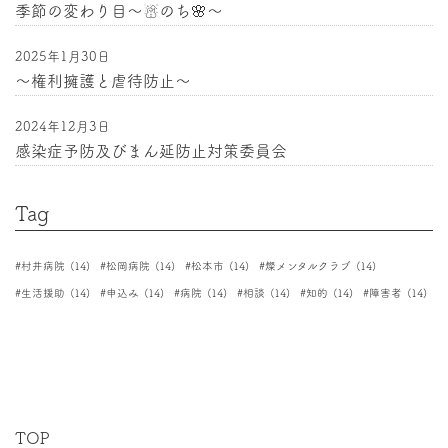
季節の変わり目〜☃のち🌸〜
り
2025年1月30日
〜権利擁護と虐待防止〜
2024年12月3日
感染症予防及びまん延防止対策委員会
Tag
村井病院
(14)
松岡病院
(14)
松本市
(14)
燦メンタルクラブ
(14)
生活援助
(14)
申込み
(14)
病院
(14)
相談
(14)
知的
(14)
障害者
(14)
TOP