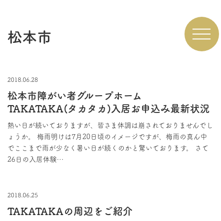
松本市
採
漫
2018.06.28
イ
松本市障がい者グループホーム
採
TAKATAKA(タカタカ)入居お申込み最新状況
施
熱い日が続いておりますが、皆さま体調は崩されておりませんでし
ょうか。 梅雨明けは7月20日頃のイメージですが、梅雨の真ん中
会
でここまで雨が少なく暑い日が続くのかと驚いております。 さて
26日の入居体験…
お
ブ
2018.06.25
TAKATAKAの周辺をご紹介